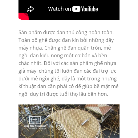
Sản phẩm được đan thủ công hoàn toàn.
Toàn bộ ghế được đan kín bởi những dây
mây nhựa. Chân ghế đan quấn tròn, mê
ngồi đan kiểu nong một cơ bản và bền
chắc nhất. Đối với các sản phẩm ghế nhựa
giả mây, chúng tôi luôn đan các đai trợ lực
dưới mê ngồi ghế, đây là một trong những
kĩ thuật đan cần phải có để giúp bề mặt mê
ngồi duy trì được tuổi thọ lâu bền hơn.