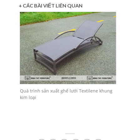
+ CÁC BÀI VIẾT LIÊN QUAN
Tìm hiểu 
 kiểu
Quá trình sản xuất ghế lưới Textilene khung
textilene
kim loại