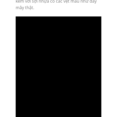
kèm với sợi nhựa có các vệt màu như dây
mây thật.