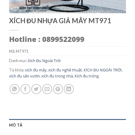
XÍCH ĐU NHỰA GIẢ MÂY MT971
Hotline : 0899522099
Mã:
MT971
Xích Đu Ngoài Trời
Danh mục:
xích đu mây
xích đu nghệ thuật
XÍCH ĐU NGOÀI TRỜI
Từ khóa:
,
,
,
xích đu sân vườn
xích đu trong nhà
Xích đu trứng
,
,
MÔ TẢ