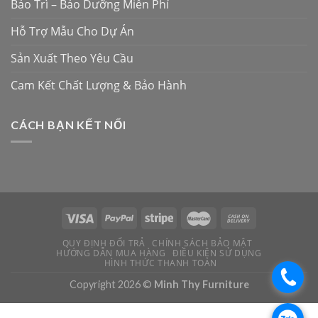
Bảo Trì – Bảo Dưỡng Miễn Phí
Hỗ Trợ Mẫu Cho Dự Án
Sản Xuất Theo Yêu Cầu
Cam Kết Chất Lượng & Bảo Hành
CÁCH BẠN KẾT NỐI
QUY ĐỊNH ĐỔI TRẢ
CHÍNH SÁCH BẢO MẬT
HƯỚNG DẪN MUA HÀNG
ĐIỀU KIỆN SỬ DỤNG
HÌNH THỨC THANH TOÁN
.
Copyright 2026 ©
Minh Thy Furniture