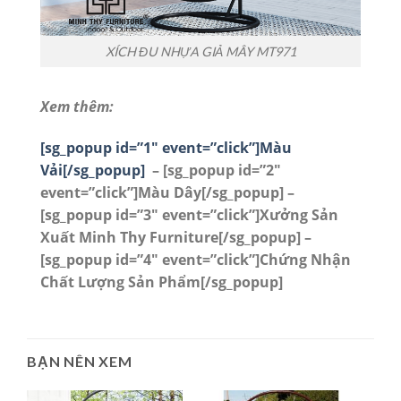
XÍCH ĐU NHỰA GIẢ MÂY MT971
Xem thêm:
[sg_popup id=”1″ event=”click”]Màu
Vải[/sg_popup]
– [sg_popup id=”2″
event=”click”]Màu Dây[/sg_popup]
–
[sg_popup id=”3″ event=”click”]Xưởng Sản
Xuất Minh Thy Furniture[/sg_popup]
–
[sg_popup id=”4″ event=”click”]Chứng Nhận
Chất Lượng Sản Phẩm[/sg_popup]
BẠN NÊN XEM