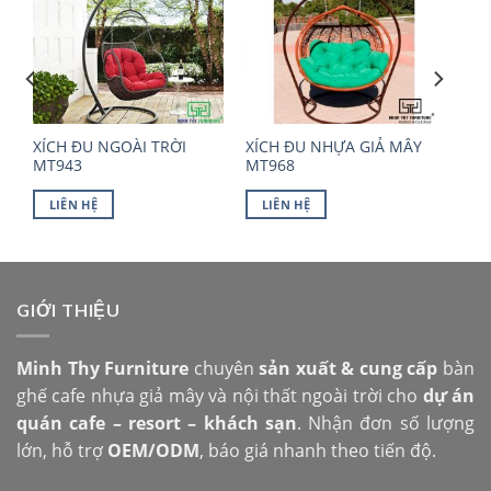
XÍCH ĐU NGOÀI TRỜI
XÍCH ĐU NHỰA GIẢ MÂY
MT943
MT968
LIÊN HỆ
LIÊN HỆ
GIỚI THIỆU
Minh Thy Furniture
chuyên
sản xuất & cung cấp
bàn
ghế cafe nhựa giả mây và nội thất ngoài trời cho
dự án
quán cafe – resort – khách sạn
. Nhận đơn số lượng
lớn, hỗ trợ
OEM/ODM
, báo giá nhanh theo tiến độ.