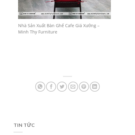
Bàn ghế 
đẹp giá 
Nhà Sản Xuất Bàn Ghế Cafe Giá Xưởng –
eo Yêu
Minh Thy Furniture
TIN TỨC