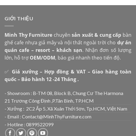
GIỚI THIỆU
Minh Thy Furniture
chuyên
sản xuất & cung cấp
bàn
ghế cafe nhựa giả mây và nội thất ngoài trời cho
dự án
quán cafe – resort – khách sạn
. Nhận đơn số lượng
lớn, hỗ trợ
OEM/ODM
, báo giá nhanh theo tiến độ.
✅
Giá xưởng – Hợp đồng & VAT – Giao hàng toàn
quốc – Bảo hành 12 -24 Tháng .
- Showroom : B-TM 08, Block B, Chung Cư The Harmona
21 Trương Công Định ,P.Tân Bình, TP.HCM
- Xưởng : 2C2 Ấp 5, Xã Xuân Thới Sơn, Tp.HCM, Việt Nam
- Email : Contact@MinhThyFurniture.com
- Hotline : 0899522099