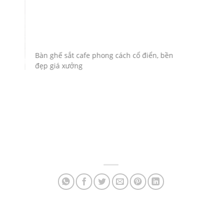
Bàn ghế sắt cafe phong cách cổ điển, bền
đẹp giá xưởng
–
Bàn ghế 
trọng