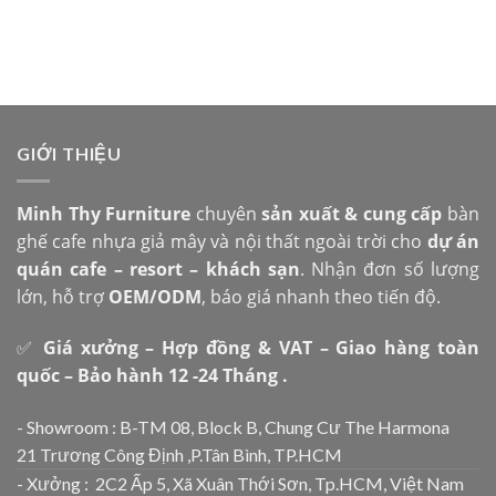
GIỚI THIỆU
Minh Thy Furniture
chuyên
sản xuất & cung cấp
bàn
ghế cafe nhựa giả mây và nội thất ngoài trời cho
dự án
quán cafe – resort – khách sạn
. Nhận đơn số lượng
lớn, hỗ trợ
OEM/ODM
, báo giá nhanh theo tiến độ.
✅
Giá xưởng – Hợp đồng & VAT – Giao hàng toàn
quốc – Bảo hành 12 -24 Tháng .
- Showroom : B-TM 08, Block B, Chung Cư The Harmona
21 Trương Công Định ,P.Tân Bình, TP.HCM
- Xưởng : 2C2 Ấp 5, Xã Xuân Thới Sơn, Tp.HCM, Việt Nam