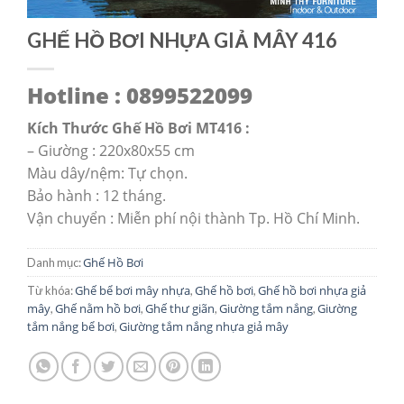
GHẾ HỒ BƠI NHỰA GIẢ MÂY 416
Hotline : 0899522099
Kích Thước Ghế Hồ Bơi MT416 :
– Giường : 220x80x55 cm
Màu dây/nệm: Tự chọn.
Bảo hành : 12 tháng.
Vận chuyển : Miễn phí nội thành Tp. Hồ Chí Minh.
Ghế Hồ Bơi
Danh mục:
Ghế bể bơi mây nhựa
Ghế hồ bơi
Ghế hồ bơi nhựa giả
Từ khóa:
,
,
mây
Ghế nằm hồ bơi
Ghế thư giãn
Giường tắm nắng
Giường
,
,
,
,
tắm nắng bể bơi
Giường tắm nắng nhựa giả mây
,