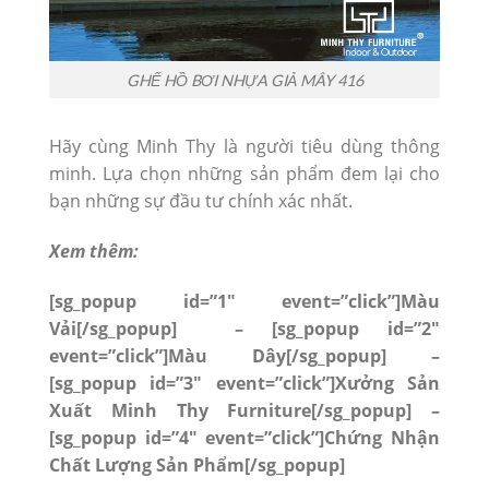
GHẾ HỒ BƠI NHỰA GIẢ MÂY 416
Hãy cùng Minh Thy là người tiêu dùng thông
minh. Lựa chọn những sản phẩm đem lại cho
bạn những sự đầu tư chính xác nhất.
Xem thêm:
[sg_popup id=”1″ event=”click”]Màu
Vải[/sg_popup] – [sg_popup id=”2″
event=”click”]Màu Dây[/sg_popup]
–
[sg_popup id=”3″ event=”click”]Xưởng Sản
Xuất Minh Thy Furniture[/sg_popup]
–
[sg_popup id=”4″ event=”click”]Chứng Nhận
Chất Lượng Sản Phẩm[/sg_popup]