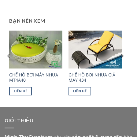
BẠN NÊN XEM
GHẾ HỒ BƠI MÂY NHỰA
GHẾ HỒ BƠI NHỰA GIẢ
MT4A40
MÂY 434
LIÊN HỆ
LIÊN HỆ
GIỚI THIỆU
Minh Thy Furniture
chuyên
sản xuất & cung cấp
bàn